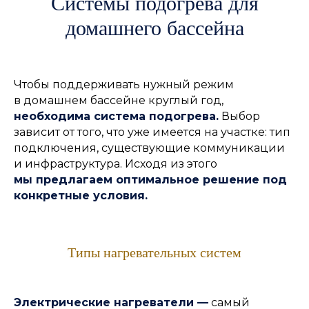
Системы подогрева для
Обсудить строительство
домашнего бассейна
бассейна
Чтобы поддерживать нужный режим
в домашнем бассейне круглый год,
необходима система подогрева.
Выбор
зависит от того, что уже имеется на участке: тип
подключения, существующие коммуникации
Обсудить
и инфраструктура. Исходя из этого
мы предлагаем оптимальное решение под
Отправляя данную форму, я даю своё
конкретные условия.
согласие на обработку моей
персональной информации
на условиях, определенных
Политикой
конфиденциальности
Типы нагревательных систем
Электрические нагреватели —
самый