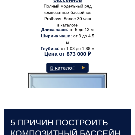
бассейнов
и требований эксплуатации.
Полный модельный ряд
Мы рассчитываем систему ухода
композитных бассейнов
и подбираем оборудование для
круглогодичного или сезонного
Profbass. Более 30 чаш
использования.
в каталоге
Длина чаши:
от 5 до 13 м
Полная прозрачность сметы
и гарантия качества
Ширина чаши:
от 3 до 4.5
Перед строительством
м
мы предоставляем подробную смету
Глубина:
от 1.03 до 1.88 м
и варианты реализации проекта. Это
Цена от
873 000
₽
позволяет перейти к строительству без
неожиданностей и с полной
В каталог
уверенностью в будущем объекте. Любое
решение согласовывается с заказчиком.
Композитный
бассейн Brilliant