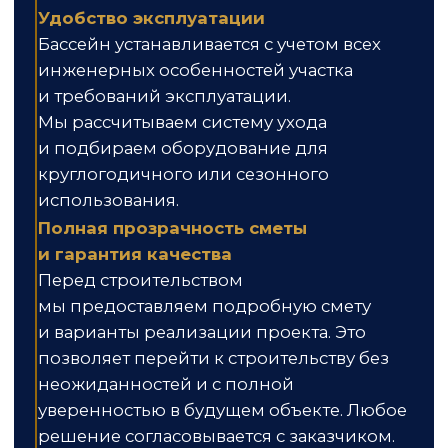
бассейн X-Trainer
Отлично подходит для фитнеса.
Ширина идеальна для
соревнований между двумя
пловцами.
Длина чаши:
от 4.45 до 10.98 м
Ширина чаши:
от 2.94 до 4.05 м
Глубина:
от 1.08 до 1.79 м
Цена от
873 000
₽
Подробнее
Счастливые мгновения на фото
наших клиентов
Это наша живая галерея — более 100
реализованных проектов по СПб и
ЛО