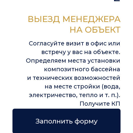
Технология Maxi RIB® -
позволяет установить бассейн
на жесткую поверхность
Поверхность Bi — Luminite
создает природный цвет воды
Видео о роллетном
покрытии
Видео об