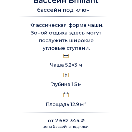
Бассейн Brilliant
С ПОДОГРЕВОМ?
1. Выбор готовой композитной
бассейн под ключ
чаши — определяем модель,
размер и цвет бассейна, а также
Классическая форма чаши.
необходимость павильона для
Зоной отдыха здесь могут
крытого или открытого
использования.
послужить широкие
угловые ступени.
2. Доставка по Санкт-Петербургу
и Ленинградской области
Чаша 5.2×3 м
3. Подготовка котлована
и обвязка чаши
Глубина 1.5 м
4. Установка трубопровода
5. Оборудование водоподготовки
2
Площадь 12.9 м
6. Выбор системы подогрева воды
от 2 682 344 ₽
цена бассейна под ключ
7. Закладные элементы:форсунки,