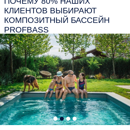
—наш подход отличается —
качеством, надёжностью
и профессионализмом
на каждом этапе работы
— компания полного цикла —
проектирование, строительство,
сервисное обслуживание
композитных бассейнов
— высокотехнологичные,
автоматизированные
композитные бассейны
различных форм: от небольших
купелей до спортивных
бассейнов