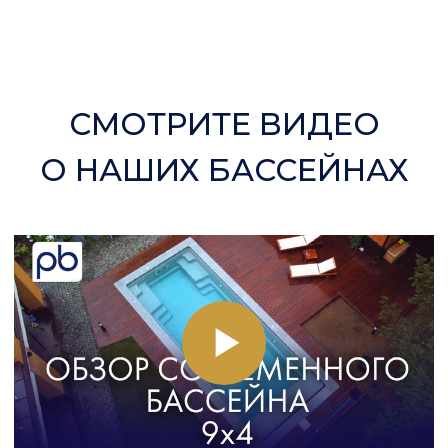
5 ПРИЧИН ПОСТРОИТЬ
КОМПОЗИТНЫЙ БАССЕЙН
С PROFBASS
Опытные специалисты
Наши специалисты обладают опытом
в строительстве бассейнов премиум-
класса и индивидуальных проектов.
Благодаря глубокому пониманию
особенностей конструкций
и требованиям заказчика, мы подбираем
оптимальные решения для любого
участка и типа бассейна.
Индивидуальный проект
Узнаем, какой бассейн вы хотите —
переливной или скимерный, сезонный