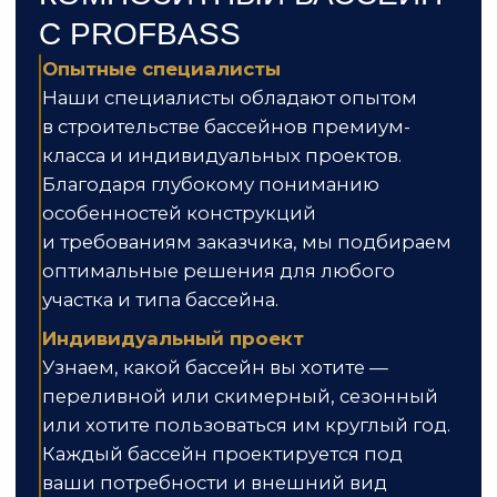
Классическая форма композитной
чаши. Зоной отдыха здесь могут
служить широкие угловые ступени.
Длина чаши:
от 5.2 до 8.72 м
Ширина чаши:
от 3 до 3.76 м
Глубина:
1.5 м
Цена от
1 125 000
₽
Подробнее
ЗАТРУДНЯЕТЕСЬ С
ВЫБОРОМ КОМПОЗИТНОЙ
ЧАШИ?
Звоните. Выберем вместе!
Композитный