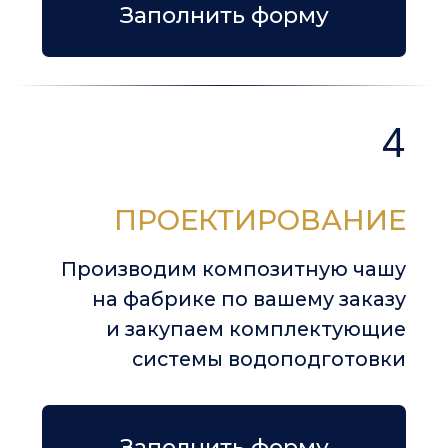
Nova
Smokey
Blue
Pearl
Quartz
Saphire
Nova Pearl
Nova Pearl. Белые пески острова
Маврикий, западная часть
Индийского океана
Хочу такой цвет чаши