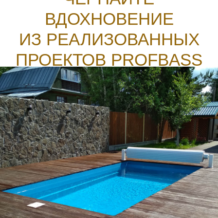
5
ДОСТАВКА И МОНТАЖ
Готовим котлован под чашу,
доставляем ее на объект,
устанавливаем на место.
Выполняем обвязку чаши
и монтаж оборудования
водоподготовки
Смотреть видео
6