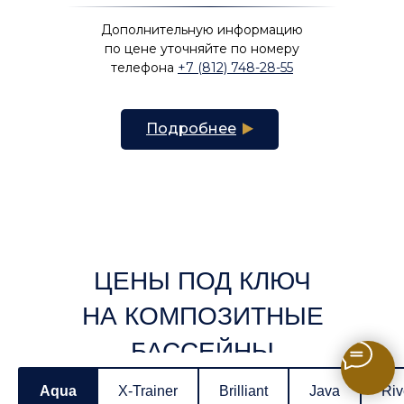
фонари, скиммеры
Дополнительную информацию
по цене уточняйте по номеру
телефона
+7 (812) 748-28-55
Подробнее
Бассейн Lounge
бассейн под ключ
Aqua
X-Trainer
Brilliant
Java
Riv