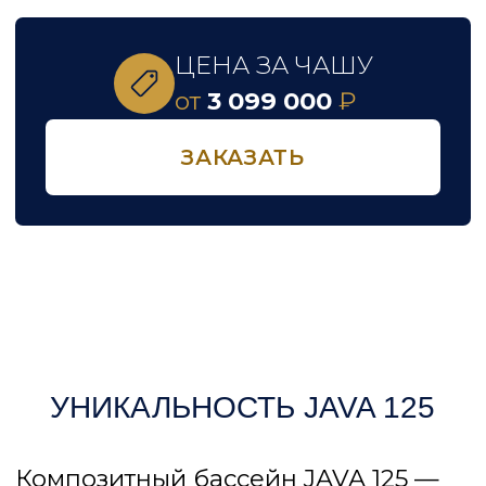
Этот проект не для всех: для
новаторов, свободных и творческих
личностей, которые готовы
к экспериментам и обладают
нестандартным видением
и умением сочетать эксклюзивные
детали с классическим стилем
в области архитектуры
и ландшафтного дизайна.
Многослойная
керамическая основа чаши
из стеклопластика,
укрепленная карбоном служит
более 25 лет. В отличие
от бетонной альтернативы
не требует долгой подготовки