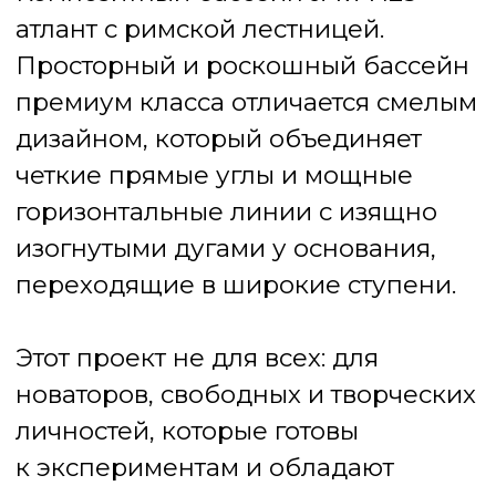
фундамента. Готовая чаша
приезжает с завода
и устанавливается
за несколько дней.
Серия Java имеет
увеличенную площадь для
плавания
и 3 зоны отдыха.
Римская лестница удобна для
принятия солнечных ванн
и игр с детьми. Два пирса,
расположенных симметрично
друг против друга у подножья
бассейна также используют,
чтобы присесть и отдохнуть
после купания. Использовать
домашний пирс можно
и по прямому значению:
спрыгнуть и нырнуть в глубину