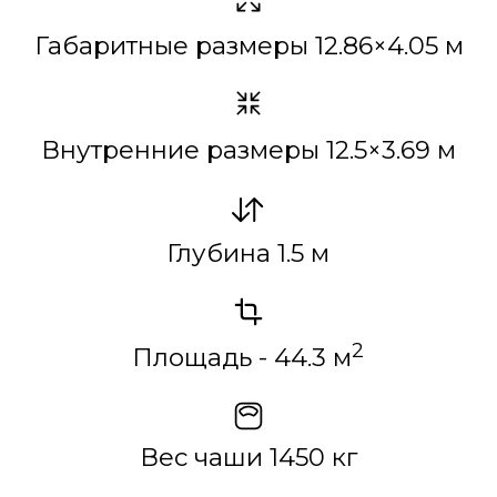
от
3 099 000
₽
ЗАКАЗАТЬ
УНИКАЛЬНОСТЬ JAVA 125
Композитный бассейн JAVA 125 —
атлант с римской лестницей.
Просторный и роскошный бассейн
премиум класса отличается смелым
дизайном, который объединяет
четкие прямые углы и мощные
горизонтальные линии с изящно
изогнутыми дугами у основания,
переходящие в широкие ступени.