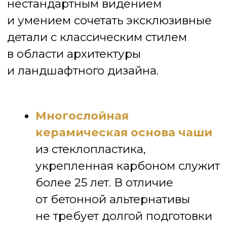
кристально-чистой воды.
Вода действительно чистая,
это достигается за счет
дополнительной опции —
автоматическая система
очистки дна.
Больше
не потребуется чистить
вручную, фильтры сделают всё
за вас.
С поверхностью SlipStop
вы никогда не узнаете, что
такое цветение воды, затхлый
запах и грибок. Гладкая
с антискользящим эффектом
чаша предотвращает