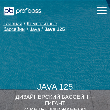
Главная
/
Композитные
бассейны
/
Java
/
Java 125
JAVA 125
Заказать звонок
ДИЗАЙНЕРСКИЙ БАССЕЙН —
ГИГАНТ
С ИНТЕГРИРОВАННОЙ
РИМСКОЙ ЛЕСТНИЦЕЙ
ОСТАВИТЬ ЗАЯВКУ