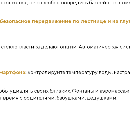
товых вод не способен повредить бассейн, поэтому 
безопасное передвижение по лестнице и на глу
 стеклопластика делают опции. Автоматическая сис
мартфона:
контролируйте температуру воды, настра
обы удивлять своих близких. Фонтаны и аэромассаж
т время с родителями, бабушками, дедушками.
 радость и удовольствие, украшает участок и моти