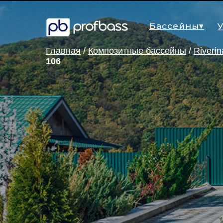
У
Бассейны▾
Главная
/
Композитные бассейны
/
Riveri
106