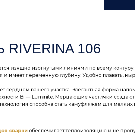
 RIVERINA 106
ается изящно изогнутыми линиями по всему контуру
 и имеет переменную глубину. Удобно плавать, ныря
ет сердцем вашего участка. Элегантная форма напо
рхности Bi — Luminite. Мерцающие частички создают
ехнология способна стать камуфляжем для мелких 
дов сварки
обеспечивает теплоизоляцию и не пропу