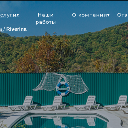
слуги▾
Наши
О компании▾
От
работы
na
/
Riverina